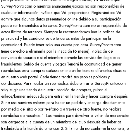
SurveyPronto.com o nuestros anunciantes/socios no son responsables de
cualquier información inválida que Vd. proporciona. Registrándose Vd.
admite que algunos datos presentados online debido a su participación
puede ser transmitidos a terceros. SurveyPronto.com no es responsable de
actos ilìcitos de terceros. Siempre le recomendamos leer la polìtica de
privacidad y las condiciones de terceros antes de participar en la
oportunidad. Puede tener solo una cuenta por casa. SurveyPronto.com
tiene derecho a eliminarla por la inacción (6 meses), violación del
convenio de usuario o si el miembro comete las actividades ilegales o
fraudulentas. Saldo de cuenta y pagos Tendrá la oportunidad de ganar
reembolsos para compras exitosas online en las tiendas diferentes situadas
en nuestro web portal. Cada tienda tendrá sus propias polìticas y
condiciones. Para recibir un reembolso, debe entrar el SurveyPronto.com
sitio, eligir una tienda de nuestra sección de compras, pulsar el
enlace/banner adecuado para entrar en la tienda y hacer compra después.
Si no usa nuestros enlaces para hacer un pedido y encarga directamente
por medio del sitio o por teléfono o a través de otro fuente, no recibirá
reembolso de nosotros. 1. Los medios para devolver el valor de mercancìas
son cargados a la cuenta de un miembro del club después de haberlos
trasladado a la tienda de empresa. 2. Si la tienda no confirma la compra, el