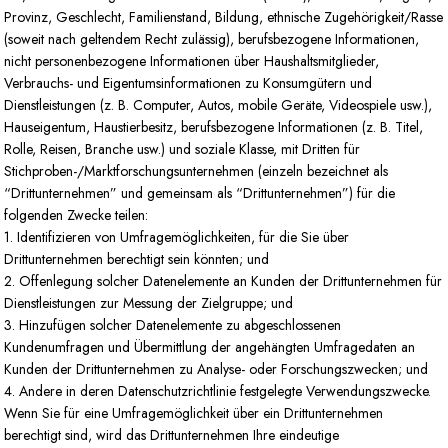
Provinz, Geschlecht, Familienstand, Bildung, ethnische Zugehörigkeit/Rasse
(soweit nach geltendem Recht zulässig), berufsbezogene Informationen,
nicht personenbezogene Informationen über Haushaltsmitglieder,
Verbrauchs- und Eigentumsinformationen zu Konsumgütern und
Dienstleistungen (z. B. Computer, Autos, mobile Geräte, Videospiele usw.),
Hauseigentum, Haustierbesitz, berufsbezogene Informationen (z. B. Titel,
Rolle, Reisen, Branche usw.) und soziale Klasse, mit Dritten für
Stichproben-/Marktforschungsunternehmen (einzeln bezeichnet als
“Drittunternehmen” und gemeinsam als “Drittunternehmen”) für die
folgenden Zwecke teilen:
1. Identifizieren von Umfragemöglichkeiten, für die Sie über
Drittunternehmen berechtigt sein könnten; und
2. Offenlegung solcher Datenelemente an Kunden der Drittunternehmen für
Dienstleistungen zur Messung der Zielgruppe; und
3. Hinzufügen solcher Datenelemente zu abgeschlossenen
Kundenumfragen und Übermittlung der angehängten Umfragedaten an
Kunden der Drittunternehmen zu Analyse- oder Forschungszwecken; und
4. Andere in deren Datenschutzrichtlinie festgelegte Verwendungszwecke.
Wenn Sie für eine Umfragemöglichkeit über ein Drittunternehmen
berechtigt sind, wird das Drittunternehmen Ihre eindeutige