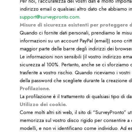
Per noi, l'accuratezza dei vostri dati è molto import
indirizzo email o qualsiasi altro dato che abbiamo in
support@surveypronto.com
.
Misure di sicurezza esistenti per proteggere d
Quando ci fornite dati personali, prendiamo le misure
informazioni su un account PayPal (email)) sono critt
maggior parte delle barre degli indirizzi dei browser
Le informazioni non sensibili (il vostro indirizzo em
sicurezza al 100%. Pertanto, anche se ci sforziamo di 
trasferite a vostro rischio. Quando riceviamo i vostri 
della password che scegliete durante la creazione d
Profilazione.
La profilazione è il trattamento di qualsiasi tipo d
Utilizzo dei cookie.
Come molti altri siti web, il sito di “SurveyPronto” u
memorizza sul vostro disco rigido per consentire a que
modelli, e non vi identificano come individuo. Ad ese