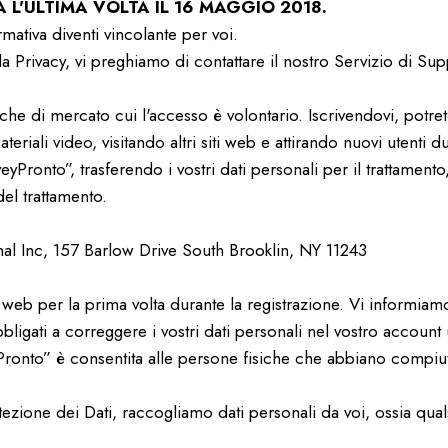
L'ULTIMA VOLTA IL 16 MAGGIO 2018.
rmativa diventi vincolante per voi.
a Privacy, vi preghiamo di contattare il nostro Servizio di Su
che di mercato cui l'accesso è volontario. Iscrivendovi, potr
iali video, visitando altri siti web e attirando nuovi utenti du
rveyPronto”, trasferendo i vostri dati personali per il tratta
el trattamento.
onal Inc, 157 Barlow Drive South Brooklin, NY 11243
 web per la prima volta durante la registrazione. Vi informiamo
ligati a correggere i vostri dati personali nel vostro account 
Pronto” è consentita alle persone fisiche che abbiano compiu
one dei Dati, raccogliamo dati personali da voi, ossia qualsi