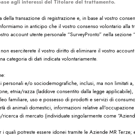
ase agli interessi del Titolare del trattamento.
za della transazione di registrazione e, in base al vostro conse
 informiamo in anticipo che il vostro consenso volontario alla 
ostro account utente personale “SurveyPronto” nella sezione “
on eserciterete il vostro diritto di eliminare il vostro account
na categoria di dati indicata volontariamente.
me:
 personali e/o sociodemografiche, inclusi, ma non limitati a,
uzione, etnia/razza (laddove consentito dalla legge applicabile)
leo familiare, uso e possesso di prodotti e servizi di consum
tà di animali domestici, informazioni relative all'occupazione (
o/ricerca di mercato (individuate singolarmente come “Azie
er i quali potreste essere idonei tramite le Aziende MR Terze; 