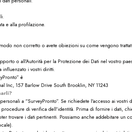
i dati personali.
li.
ata e alla profilazione.
in modo non corretto o avete obiezioni su come vengono trattati i
porto o all'Autorità per la Protezione dei Dati nel vostro pae
nfluenzato i vostri diritti.
eyPronto” è
onal Inc, 157 Barlow Drive South Brooklin, NY 11243
arli?
 personali a “SurveyPronto”. Se richiedete l'accesso ai vostri dat
e le procedure di verifica dell'identità. Prima di fornire i dat
ter trovare i dati pertinenti. Possiamo anche addebitare un co
ocale).