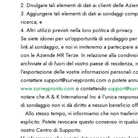
2. Divulgare tali elementi di dati ai clienti delle A
3. Aggiungere tali elementi di dati ai sondaggi comple
ricerca; e
4. Altri utilizzi previsti nella loro politica di privacy.
Se siete idonei per un'opportunità di sondaggio per 
link al sondaggio, e noi vi inviteremo a partecipare
con le Aziende MR Terze. In relazione alla condivis
archiviate al di fuori del vostro paese di residenza, in
l'esportazione delle vostre informazioni personali c
contattare support@surveypronto.com o potete annulla
www.surveypronto.com
o contattando
support@sur
notare che A & K International Inc è l'unica responsab
di sondaggio non vi dà diritto a nessun beneficio of
Allo stesso tempo, vi informiamo che non trasferir
esplicito. Potete revocare questo consenso in quals
nostro Centro di Supporto.