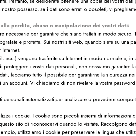
ante. Pertanto, se desiderate ottenere una copia dei vostri dati
 nostro possesso, se i dati sono errati o obsoleti, vi preghia
alla perdita, abuso o manipolazione dei vostri dati:
 necessarie per garantire che siano trattati in modo sicuro. T
ografate e protette. Sui nostri siti web, quando siete su una p
 Internet.
ail, ecc.) vengono trasferite su Internet in modo normale e, i
proteggere i vostri dati personali, non possiamo garantire la s
dati, facciamo tutto il possibile per garantirne la sicurezza nei
i un account. Vi chiediamo di non rivelare la vostra password
i dati personali automatizzati per analizzare o prevedere compo
tilizza i cookie. I cookie sono piccoli insiemi di informazioni
sto sito di riconoscervi quando lo visitate. Raccolgono dati sta
mpio, utilizziamo i cookie per preservare la lingua che utilizz