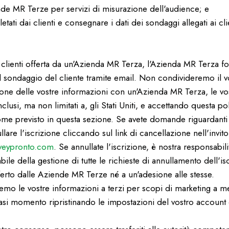
ziende MR Terze per servizi di misurazione dell'audience; e
tati dai clienti e consegnare i dati dei sondaggi allegati ai c
clienti offerta da un'Azienda MR Terza, l'Azienda MR Terza for
 al sondaggio del cliente tramite email. Non condivideremo il
ione delle vostre informazioni con un'Azienda MR Terza, le vos
clusi, ma non limitati a, gli Stati Uniti, e accettando questa pol
ome previsto in questa sezione. Se avete domande riguardanti 
re l'iscrizione cliccando sul link di cancellazione nell'invit
veypronto.com
. Se annullate l'iscrizione, è nostra responsabi
ile della gestione di tutte le richieste di annullamento dell'is
ferto dalle Aziende MR Terze né a un'adesione alle stesse.
emo le vostre informazioni a terzi per scopi di marketing a 
iasi momento ripristinando le impostazioni del vostro accoun