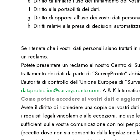
Diritto di limitare l'uso del trattamento dei vostr
Diritto alla portabilità dei dati.
Diritto di opporsi all'uso dei vostri dati persona
Diritti relativi alla presa di decisioni automatizz
Se ritenete che i vostri dati personali siano trattati 
un reclamo.
Potete presentare un reclamo al nostro Centro di Sup
trattamento dei dati da parte di “SurveyPronto” abbia i
L'autorità di controllo dell'Unione Europea di “Surv
dataprotection@surveypronto.com
, A & K Internati
Come potete accedere ai vostri dati e aggiorn
Avete il diritto di richiedere una copia dei vostri dati
i requisiti legali vincolanti e alle eccezioni, inclus
sufficienti sulla vostra comunicazione con noi per po
(eccetto dove non sia consentito dalla legislazione l