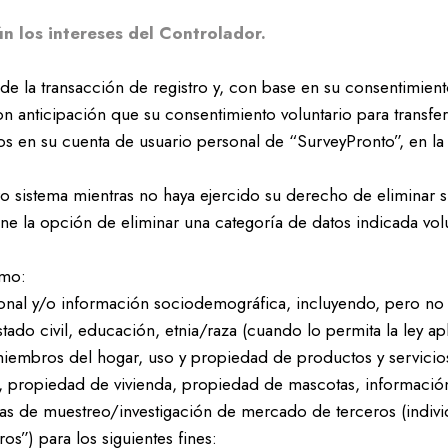
ún los intereses del Controlador.
 de la transacción de registro y, con base en su consentimien
on anticipación que su consentimiento voluntario para transfe
 en su cuenta de usuario personal de “SurveyPronto”, en la 
sistema mientras no haya ejercido su derecho de eliminar su
e la opción de eliminar una categoría de datos indicada vol
omo:
nal y/o información sociodemográfica, incluyendo, pero no l
stado civil, educación, etnia/raza (cuando lo permita la ley a
miembros del hogar, uso y propiedad de productos y servic
.), propiedad de vivienda, propiedad de mascotas, informació
empresas de muestreo/investigación de mercado de terceros (i
s”) para los siguientes fines: