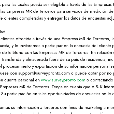
s para las cuales pueda ser elegible a través de las Empresas
e las Empresas MR de Terceros para servicios de medición de 
e clientes completadas y entregar los datos de encuestas adj
dad.
e clientes ofrecida a través de una Empresa MR de Terceros,
uesta, y lo invitaremos a participar en la encuesta del clien
 de teléfono con las Empresas MR de Terceros. En relación c
ransferida y almacenada fuera de su país de residencia, inc
a el procesamiento y exportación de su información personal s
uese con support@surveypronto.com o puede optar por no par
e su cuenta personal en
www.surveypronto.com
o contactando
as Empresas MR de Terceros. Tenga en cuenta que A & K Interna
. Su participación en tales oportunidades de encuestas no le
mos su información a terceros con fines de marketing a men