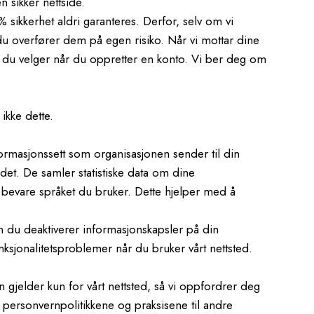
n sikker nettside.
 % sikkerhet aldri garanteres. Derfor, selv om vi
 du overfører dem på egen risiko. Når vi mottar dine
rdet du velger når du oppretter en konto. Vi ber deg om
ikke dette.
rmasjonssett som organisasjonen sender til din
det. De samler statistiske data om dine
å bevare språket du bruker. Dette hjelper med å
n du deaktiverer informasjonskapsler på din
nksjonalitetsproblemer når du bruker vårt nettsted.
 gjelder kun for vårt nettsted, så vi oppfordrer deg
r personvernpolitikkene og praksisene til andre