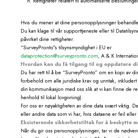
Rettigheter relatert til automatiserte beslutninge
Hvis du mener at dine personopplysninger behandles 
Du kan klage til vår supporttjeneste eller til Datatils
påvirket dine rettigheter.
“SurveyPronto”s tilsynsmyndighet i EU er
dataprotection@surveypronto.com
, A & K Internati
Hvordan kan du få tilgang til og oppdatere d
Du har rett til å be “SurveyPronto” om en kopi av d
forbehold om alle juridiske krav og unntak, inkludert 
din kommunikasjon med oss slik at vi kan finne de rele
henhold til lokal lovgivning).
For oss er nøyaktigheten av dine data svært viktig. 
eller andre data som vi har, hvis dataene er feil elle
Eksisterende sikkerhetstiltak for å beskytte m
Når du gir oss personopplysninger, tar vi de nødvend