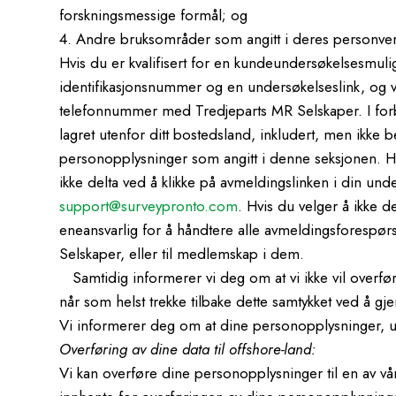
forskningsmessige formål; og
4. Andre bruksområder som angitt i deres personver
Hvis du er kvalifisert for en kundeundersøkelsesmuli
identifikasjonsnummer og en undersøkelseslink, og vi v
telefonnummer med Tredjeparts MR Selskaper. I forbi
lagret utenfor ditt bostedsland, inkludert, men ikk
personopplysninger som angitt i denne seksjonen. H
ikke delta ved å klikke på avmeldingslinken i din und
support@surveypronto.com
. Hvis du velger å ikke 
eneansvarlig for å håndtere alle avmeldingsforespørsl
Selskaper, eller til medlemskap i dem.
Samtidig informerer vi deg om at vi ikke vil overfør
når som helst trekke tilbake dette samtykket ved å gj
Vi informerer deg om at dine personopplysninger, ute
Overføring av dine data til offshore-land:
Vi kan overføre dine personopplysninger til en av våre