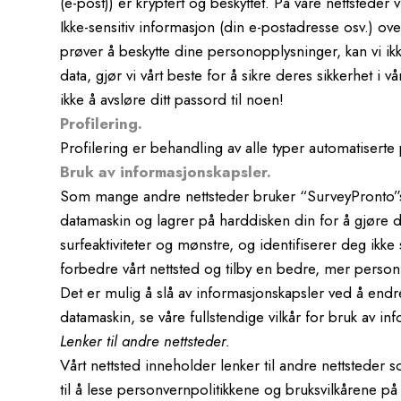
(e-post)) er kryptert og beskyttet. På våre nettsteder v
Ikke-sensitiv informasjon (din e-postadresse osv.) over
prøver å beskytte dine personopplysninger, kan vi ikk
data, gjør vi vårt beste for å sikre deres sikkerhet i
ikke å avsløre ditt passord til noen!
Profilering.
Profilering er behandling av alle typer automatiserte 
Bruk av informasjonskapsler.
Som mange andre nettsteder bruker “SurveyPronto”s n
datamaskin og lagrer på harddisken din for å gjøre d
surfeaktiviteter og mønstre, og identifiserer deg ik
forbedre vårt nettsted og tilby en bedre, mer personl
Det er mulig å slå av informasjonskapsler ved å endr
datamaskin, se våre fullstendige vilkår for bruk av i
Lenker til andre nettsteder.
Vårt nettsted inneholder lenker til andre nettsteder
til å lese personvernpolitikkene og bruksvilkårene på