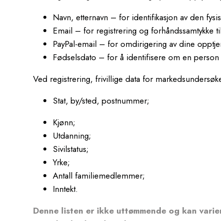
Navn, etternavn – for identifikasjon av den fys
Email – for registrering og forhåndssamtykke t
PayPal-email – for omdirigering av dine opptjent
Fødselsdato – for å identifisere om en person
Ved registrering, frivillige data for markedsundersøk
Stat, by/sted, postnummer;
Kjønn;
Utdanning;
Sivilstatus;
Yrke;
Antall familiemedlemmer;
Inntekt.
Denne listen er ikke uttømmende og kan varier