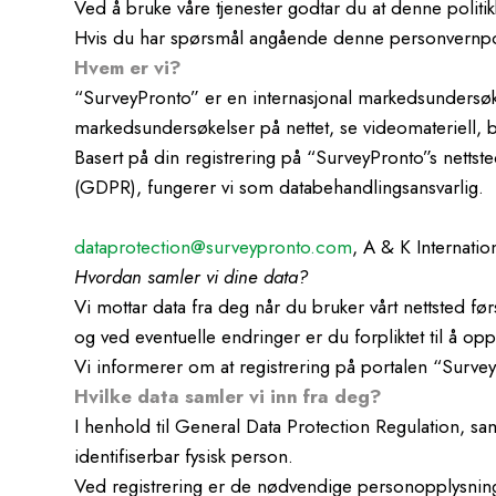
Ved å bruke våre tjenester godtar du at denne politi
Hvis du har spørsmål angående denne personvernpoliti
Hvem er vi?
“SurveyPronto” er en internasjonal markedsundersøkels
markedsundersøkelser på nettet, se videomateriell, b
Basert på din registrering på “SurveyPronto”s netts
(GDPR), fungerer vi som databehandlingsansvarlig.
dataprotection@surveypronto.com
, A & K Internati
Hvordan samler vi dine data?
Vi mottar data fra deg når du bruker vårt nettsted fø
og ved eventuelle endringer er du forpliktet til å o
Vi informerer om at registrering på portalen “SurveyPr
Hvilke data samler vi inn fra deg?
I henhold til General Data Protection Regulation, saml
identifiserbar fysisk person.
Ved registrering er de nødvendige personopplysninge