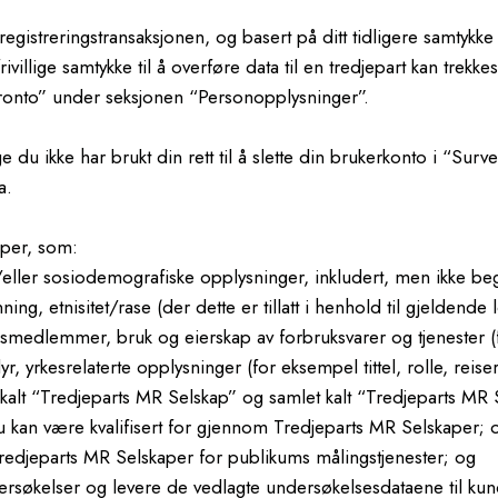
egistreringstransaksjonen, og basert på ditt tidligere samtykke 
illige samtykke til å overføre data til en tredjepart kan trekke
ronto” under seksjonen “Personopplysninger”.
 du ikke har brukt din rett til å slette din brukerkonto i “Surve
a.
aper, som:
ler sosiodemografiske opplysninger, inkludert, men ikke begre
ing, etnisitet/rase (der dette er tillatt i henhold til gjeldende 
smedlemmer, bruk og eierskap av forbruksvarer og tjenester (
yr, yrkesrelaterte opplysninger (for eksempel tittel, rolle, reise
kalt “Tredjeparts MR Selskap” og samlet kalt “Tredjeparts MR 
 kan være kvalifisert for gjennom Tredjeparts MR Selskaper; 
 Tredjeparts MR Selskaper for publikums målingstjenester; og
ndersøkelser og levere de vedlagte undersøkelsesdataene til kun