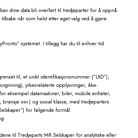
kan dine data bli overført til tredjeparter for å oppnå
s tilbake når som helst etter eget valg ved å gjøre
yPronto”-systemet. I tillegg har du til enhver tid
nset til, et unikt identifikasjonsnummer (“UID”),
lovgivning), yrkesrelaterte opplysninger, ikke-
for eksempel datamaskiner, biler, mobile enheter,
r, bransje osv.) og sosial klasse, med tredjeparters
Selskaper”) for følgende formål:
og
dene til Tredjeparts MR Selskaper for analytiske eller