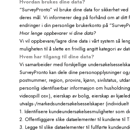
Hvordan brukes dine data?
“SurveyPronto” vil bruke dine data for sikkerhet ved r
deres mål. Vi informerer deg på forhånd om at ditt friv
endringer i din personlige brukerkonto på “SurveyP
Hvor lenge oppbevarer vi dine data?
Vi vil oppbevare/lagre dine data i vårt system så lenge
muligheten til å slette en frivillig angitt kategori av dat
Hvem har tilgang til dine data?
Vi samarbeider med forskjellige undersøkelsesselsk
SurveyPronto kan dele dine personopplysninger og/el
postnummer, region, provins, kjønn, sivilstatus, utdann
personlig identifiserbar informasjon om husholdning
videospill osv.), eierskap av bolig, eierskap av kjæled
utvalgs-/markedsundersøkelsesselskaper (individuelt 
1. Identifisere kundeundersøkelsesmuligheter som du
2. Offentliggjøre slike dataelementer til kundene til
3. Legge til slike dataelementer til fullførte kundeu