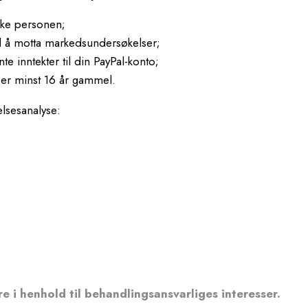
iske personen;
il å motta markedsundersøkelser;
e inntekter til din PayPal-konto;
 er minst 16 år gammel.
elsesanalyse:
e i henhold til behandlingsansvarliges interesser.