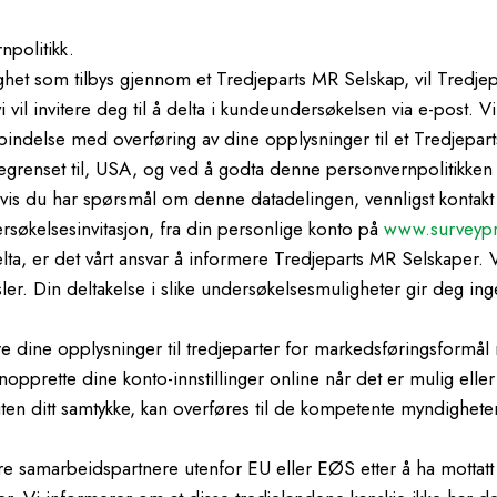
npolitikk.
ghet som tilbys gjennom et Tredjeparts MR Selskap, vil Tredjep
il invitere deg til å delta i kundeundersøkelsen via e-post. Vi 
ndelse med overføring av dine opplysninger til et Tredjepart
e begrenset til, USA, og ved å godta denne personvernpolitikk
vis du har spørsmål om denne datadelingen, vennligst kontak
ersøkelsesinvitasjon, fra din personlige konto på
www.surveyp
delta, er det vårt ansvar å informere Tredjeparts MR Selskaper
er. Din deltakelse i slike undersøkelsesmuligheter gir deg inge
e dine opplysninger til tredjeparter for markedsføringsformål 
enopprette dine konto-innstillinger online når det er mulig elle
n ditt samtykke, kan overføres til de kompetente myndighetene 
 samarbeidspartnere utenfor EU eller EØS etter å ha mottatt ditt 