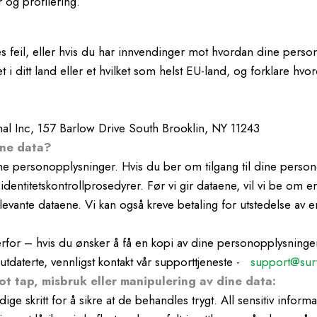
r og profilering.
feil, eller hvis du har innvendinger mot hvordan dine persono
ynet i ditt land eller et hvilket som helst EU-land, og forklare
onal Inc, 157 Barlow Drive South Brooklin, NY 11243
ine data?
ine personopplysninger. Hvis du ber om tilgang til dine pers
identitetskontrollprosedyrer. Før vi gir dataene, vil vi be om e
vante dataene. Vi kan også kreve betaling for utstedelse av en ko
Derfor – hvis du ønsker å få en kopi av dine personopplysninge
r utdaterte, vennligst kontakt vår supporttjeneste -
support@sur
ot tap, misbruk eller manipulering av dine data:
ige skritt for å sikre at de behandles trygt. All sensitiv info