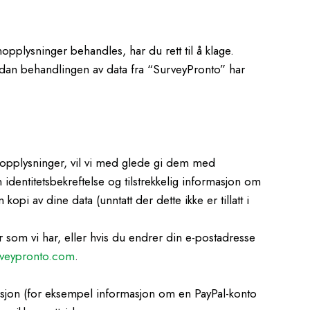
pplysninger behandles, har du rett til å klage.
 hvordan behandlingen av data fra “SurveyPronto” har
onopplysninger, vil vi med glede gi dem med
n identitetsbekreftelse og tilstrekkelig informasjon om
pi av dine data (unntatt der dette ikke er tillatt i
r som vi har, eller hvis du endrer din e-postadresse
veypronto.com
.
rmasjon (for eksempel informasjon om en PayPal-konto