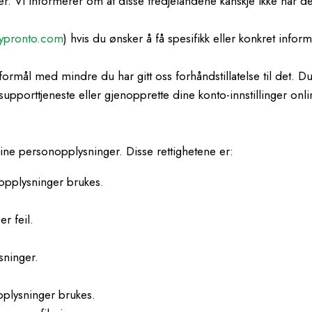
r. Vi informerer om at disse tredjelandene kanskje ikke har d
ypronto.com
) hvis du ønsker å få spesifikk eller konkret infor
gsformål med mindre du har gitt oss forhåndstillatelse til det
pporttjeneste eller gjenopprette dine konto-innstillinger onli
ine personopplysninger. Disse rettighetene er:
nopplysninger brukes.
er feil.
sninger.
pplysninger brukes.