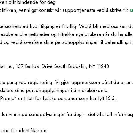
kken blir bindende for deg.
kken, vennligst kontakt vår supporttjeneste ved å skrive til:
s
esnettsted hvor tilgang er frivillig. Ved å bli med oss kan du t
esøke andre nettsteder og tiltrekke nye brukere når du handler
ted og ved å overføre dine personopplysninger til behandling
onal Inc, 157 Barlow Drive South Brooklin, NY 11243
rste gang ved registrering. Vi gjør oppmerksom på at du er ansv
ppdatere dine personopplysninger i din brukerkonto.
onto” er tillatt for fysiske personer som har fylt 16 år.
er vi inn personopplysninger fra deg – det vil si all informasjo
ne for identifikasjon: