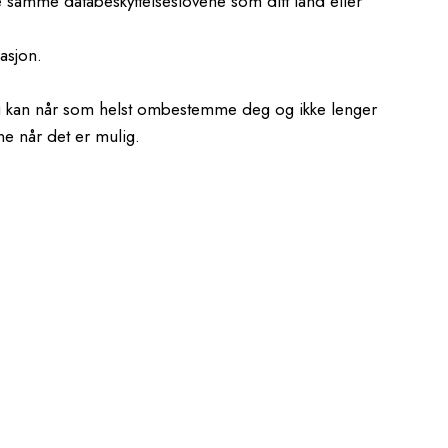
e samme databeskyttelseslovene som ditt land eller
masjon.
. Du kan når som helst ombestemme deg og ikke lenger
ne når det er mulig.